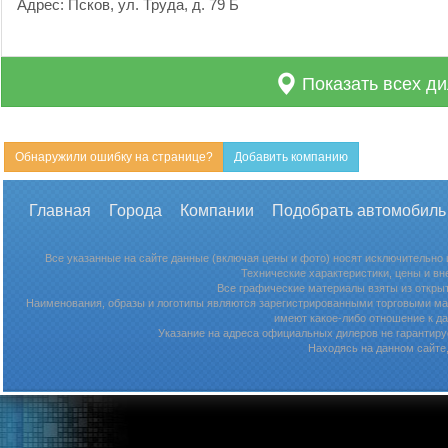
Адрес: Псков, ул. Труда, д. 79 Б
Показать всех ди
Обнаружили ошибку на странице?
Добавить компанию
Главная
Города
Компании
Подобрать автомобиль
Все указанные на сайте данные (включая цены и фото) носят исключительно
Технические характеристики, цены и в
Все графические материалы взяты из откры
Наименования, образы и логотипы являются зарегистрированными торговыми мар
имеют какое-либо отношение к д
Указание на адреса официальных дилеров не гарантируе
Находясь на данном сайте