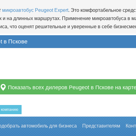
т
микроавтобус Peugeot Expert
. Это комфортабельное сред
так и на длинных маршрутах. Применение микроавтобуса в 
иса, что оценят решительные и уверенные в себе бизнесме
 в Пскове
Показать всех дилеров Peugeot в Пскове на карт
 компанию
одобрать автомобиль для бизнеса
Представителям
Кон