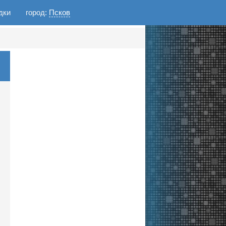
дки
город:
Псков