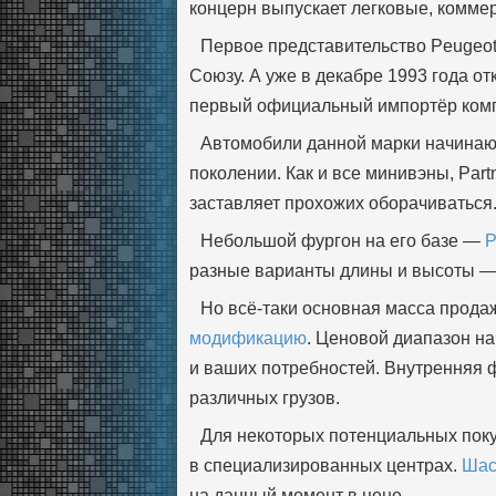
концерн выпускает легковые, комме
Первое представительство Peugeot 
Союзу. А уже в декабре 1993 года 
первый официальный импортёр комп
Автомобили данной марки начинаю
поколении. Как и все минивэны, Par
заставляет прохожих оборачиваться
Небольшой фургон на его базе —
P
разные варианты длины и высоты — 
Но всё-таки основная масса прода
модификацию
. Ценовой диапазон на
и ваших потребностей. Внутренняя 
различных грузов.
Для некоторых потенциальных поку
в специализированных центрах.
Шас
на данный момент в цене.