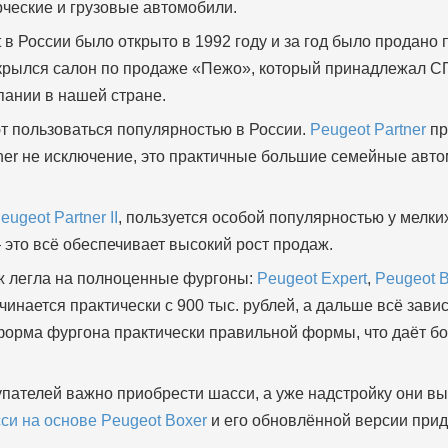
рческие и грузовые автомобили.
в России было открыто в 1992 году и за год было продано
открылся салон по продаже «Пежо», который принадлежал С
ании в нашей стране.
т пользоваться популярностью в России.
Peugeot Partner
пр
tner не исключение, это практичные большие семейные авт
.
eugeot Partner II
, пользуется особой популярностью у мелки
это всё обеспечивает высокий рост продаж.
ж легла на полноценные фургоны:
Peugeot Expert
,
Peugeot 
чинается практически с 900 тыс. рублей, а дальше всё зав
форма фургона практически правильной формы, что даёт б
пателей важно приобрести шасси, а уже надстройку они в
си на основе Peugeot Boxer
и его обновлённой версии прид