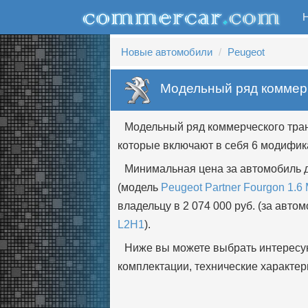
Новые автомобили
Peugeot
Модельный ряд коммерч
Модельный ряд коммерческого тран
которые включают в себя 6 модифик
Минимальная цена за автомобиль д
(модель
Peugeot Partner Fourgon 1.6
владельцу в 2 074 000 руб. (за авто
L2H1
).
Ниже вы можете выбрать интересу
комплектации, технические характер