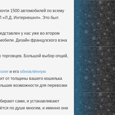
 почти 1500 автомобилей по всему
П «Л.Д. Интернешнл». Это был
едставлен у нас уже во втором
омобили. Дизайн французского вэна
х торговцев. Большой выбор опций,
Boxer
и его
обновлённую
исит от толщины вашего кошелька
ольшие возможности для перевозки
ыбирают сами, и устанавливают
ётся по душе многим, и именно они