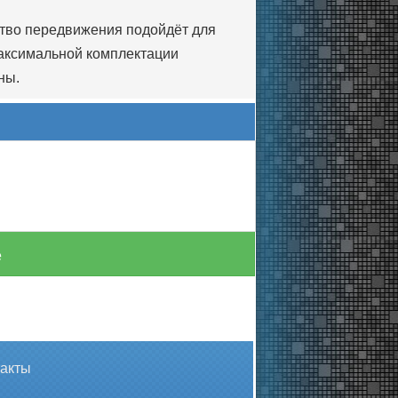
ство передвижения подойдёт для
максимальной комплектации
ны.
е
такты