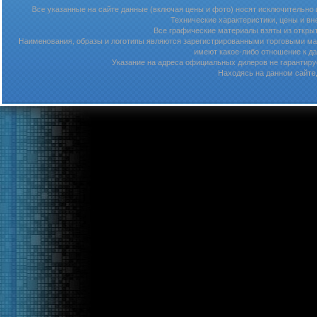
Все указанные на сайте данные (включая цены и фото) носят исключительно
Технические характеристики, цены и в
Все графические материалы взяты из откры
Наименования, образы и логотипы являются зарегистрированными торговыми мар
имеют какое-либо отношение к д
Указание на адреса официальных дилеров не гарантируе
Находясь на данном сайте