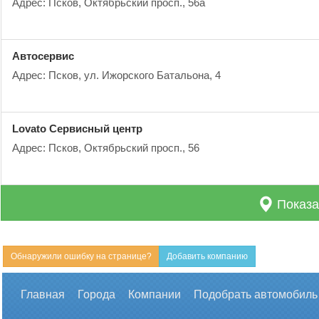
Адрес: Псков, Октябрьский просп., 56а
Автосервис
Адрес: Псков, ул. Ижорского Батальона, 4
Lovato Сервисный центр
Адрес: Псков, Октябрьский просп., 56
Показа
Обнаружили ошибку на странице?
Добавить компанию
Главная
Города
Компании
Подобрать автомобиль