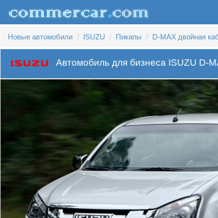
Новые автомобили
ISUZU
Пикапы
D-MAX двойная ка
Автомобиль для бизнеса ISUZU D-M